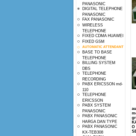
PANASONIC
DIGITAL TELEPHONE
PANASONIC
FAX PANASONIC
WIRELESS
TELEPHONE
FIXED CDMA HUAWEI
FIXED GSM
AUTOMATIC ATTENDANT
BASE TO BASE
TELEPHONE
BILLING SYSTEM
DBS
TELEPHONE
RECORDING
PABX ERICSSON md-
110
TELEPHONE
R
ERICSSON
PABX SYSTEM
au
PANASONIC
me
PABX PANASONIC
g
HARGA DAN TYPE
K
PABX PANASONIC
O
SE
KX-TEB308