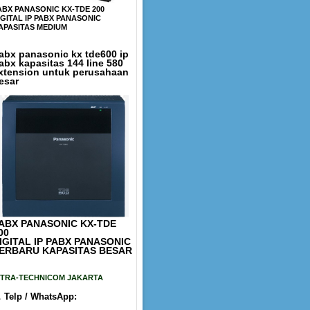
ABX PANASONIC KX-TDE 200
IGITAL IP PABX PANASONIC
APASITAS MEDIUM
abx panasonic kx tde600 ip
abx kapasitas 144 line 580
xtension untuk perusahaan
esar
ABX PANASONIC KX-TDE
00
IGITAL IP PABX PANASONIC
ERBARU KAPASITAS BESAR
ITRA-TECHNICOM JAKARTA

Telp / WhatsApp: