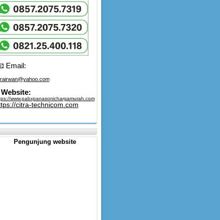
 Email:
trairwan@yahoo.com
Website:
tps://www.pabxpanasonichargamurah.com
ttps://citra-technicom.com
Pengunjung website