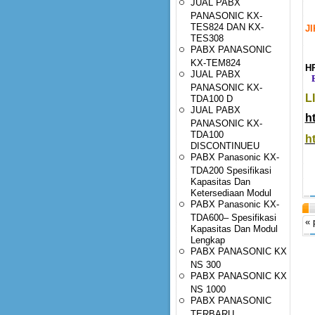
JUAL PABX
PANASONIC KX-
TES824 DAN KX-
J
TES308
PABX PANASONIC
KX-TEM824
HP
JUAL PABX
E-
PANASONIC KX-
L
TDA100 D
JUAL PABX
h
PANASONIC KX-
TDA100
h
DISCONTINUEU
PABX Panasonic KX-
TDA200 Spesifikasi
Kapasitas Dan
Ketersediaan Modul
PABX Panasonic KX-
TDA600– Spesifikasi
« 
Kapasitas Dan Modul
Lengkap
PABX PANASONIC KX
NS 300
PABX PANASONIC KX
NS 1000
PABX PANASONIC
TERBARU