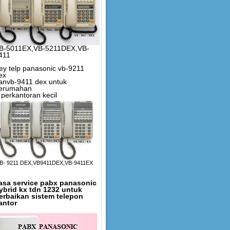
B-5011EX,VB-5211DEX,VB-
411
ey telp panasonic vb-9211
ex
anvb-9411 dex untuk
erumahan
 perkantoran kecil
B- 9211 DEX,VB9411DEX,VB-9411EX
asa service pabx panasonic
ybrid kx tdn 1232 untuk
erbaikan sistem telepon
antor