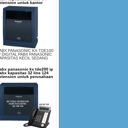
xtension untuk kantor
ABX PANASONIC KX-TDE100
P DIGITAL PABX PANASONIC
APASITAS KECIL SEDANG
abx panasonic kx tde200 ip
abx kapasitas 32 line 124
xtension untuk perusahaan