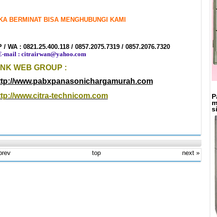
IKA BERMINAT BISA MENGHUBUNGI KAMI
 / WA : 0821.25.400.118 /
0857.2075.7319 / 0857.2076.7320
mail : citrairwan@yahoo.com
INK WEB GROUP :
ttp://www.pabxpanasonichargamurah.com
ttp://www.citra-technicom.com
P
m
s
prev
top
next »