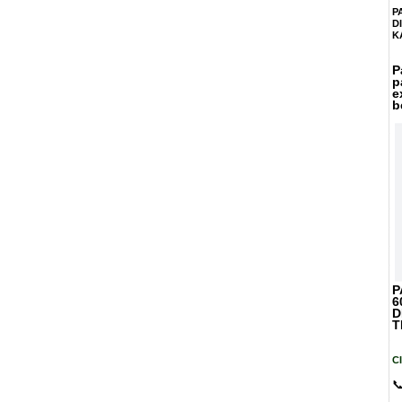
P
D
K
P
p
e
b
P
6
D
T
C
