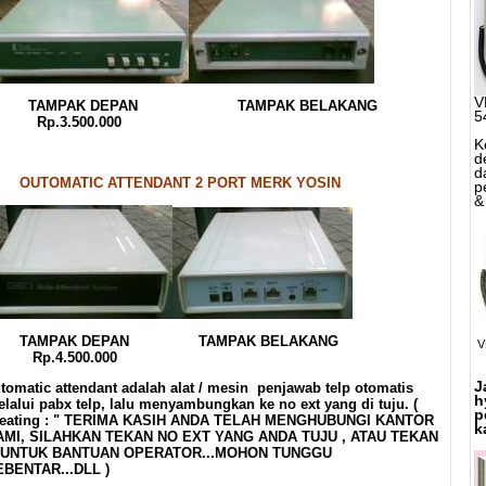
V
TAMPAK DEPAN TAMPAK BELAKANG
5
Rp.3.500.000
K
d
d
OUTOMATIC ATTENDANT 2 PORT MERK YOSIN
p
&
TAMPAK DEPAN TAMPAK BELAKANG
V
p.4.500.000
J
tomatic attendant adalah alat / mesin penjawab telp otomatis
h
lalui pabx telp, lalu menyambungkan ke no ext yang di tuju. (
p
reating : " TERIMA KASIH ANDA TELAH MENGHUBUNGI KANTOR
k
AMI, SILAHKAN TEKAN NO EXT YANG ANDA TUJU , ATAU TEKAN
 UNTUK BANTUAN OPERATOR...MOHON TUNGGU
BENTAR...DLL )