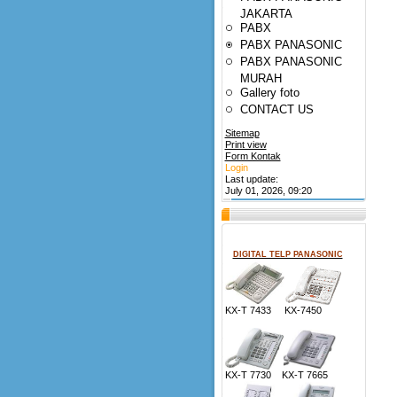
JAKARTA
PABX
PABX PANASONIC
PABX PANASONIC
MURAH
Gallery foto
CONTACT US
Sitemap
Print view
Form Kontak
Login
Last update:
July 01, 2026, 09:20
DIGITAL TELP PANASONIC
KX-T 7433 KX-7450
KX-T 7730 KX-T 7665