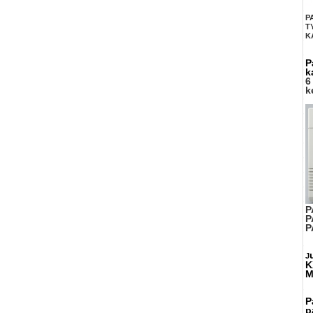
P
T
K
P
k
6
k
P
P
P
J
K
M
P
p