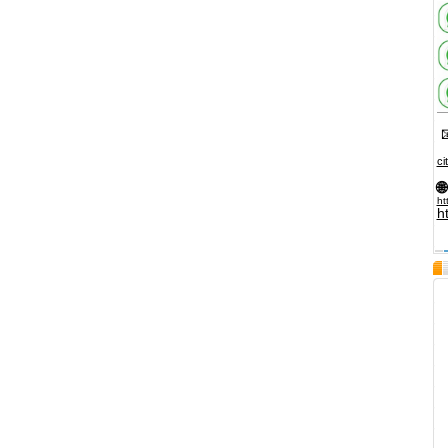

ci
🌐
ht
h