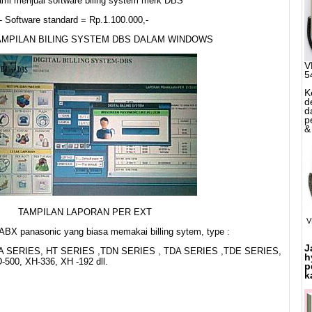
mi menjual software biling system merk DBS
- Software standard = Rp.1.100.000,-
AMPILAN BILING SYSTEM DBS DALAM WINDOWS
V
5
K
d
d
p
&
AMPILAN LAPORAN PER EXT
V
BX panasonic yang biasa memakai billing sytem, type :
J
A SERIES, HT SERIES ,TDN SERIES , TDA SERIES ,TDE SERIES,
h
-500, XH-336, XH -192 dll.
p
k