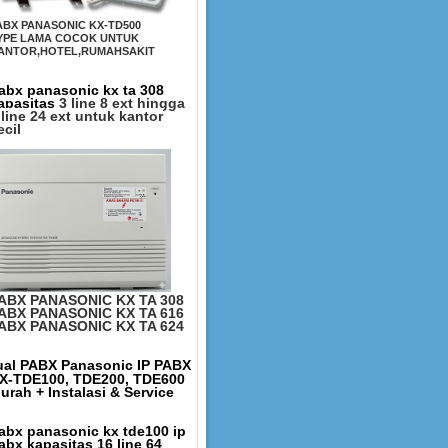
ABX PANASONIC KX-TD500
YPE LAMA COCOK UNTUK
ANTOR,HOTEL,RUMAHSAKIT
abx panasonic kx ta 308
apasitas
3 line 8 ext hingga
 line 24 ext untuk kantor
ecil
ABX PANASONIC KX TA 308
ABX PANASONIC KX TA 616
ABX PANASONIC KX TA 624
ual PABX Panasonic IP PABX
X-TDE100, TDE200, TDE600
urah + Instalasi & Service
abx panasonic kx tde100 ip
abx kapasitas 16 line 64