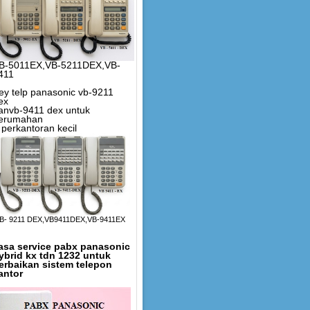
B-5011EX,VB-5211DEX,VB-
411
ey telp panasonic vb-9211
ex
anvb-9411 dex untuk
erumahan
 perkantoran kecil
B- 9211 DEX,VB9411DEX,VB-9411EX
asa service pabx panasonic
ybrid kx tdn 1232 untuk
erbaikan sistem telepon
antor