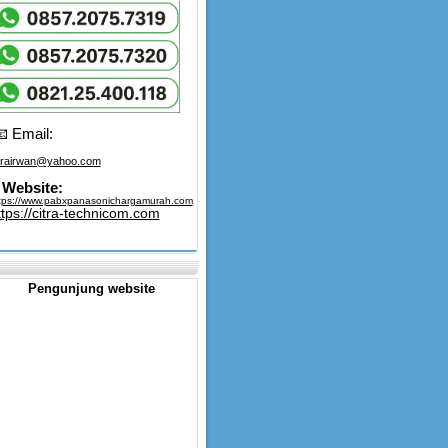
 Email:
trairwan@yahoo.com
Website:
tps://www.pabxpanasonichargamurah.com
ttps://citra-technicom.com
Pengunjung website