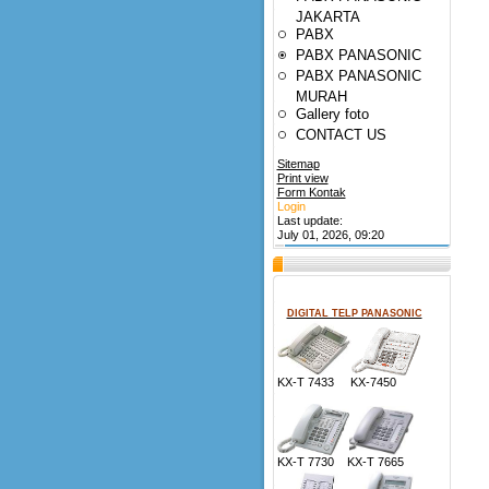
JAKARTA
PABX
PABX PANASONIC
PABX PANASONIC
MURAH
Gallery foto
CONTACT US
Sitemap
Print view
Form Kontak
Login
Last update:
July 01, 2026, 09:20
DIGITAL TELP PANASONIC
KX-T 7433 KX-7450
KX-T 7730 KX-T 7665