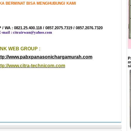
IKA BERMINAT BISA MENGHUBUNGI KAMI
 / WA : 0821.25.400.118 /
0857.2075.7319 / 0857.2076.7320
mail : citrairwan@yahoo.com
INK WEB GROUP :
ttp://www.pabxpanasonichargamurah.com
P
m
ttp://www.citra-technicom.com
s