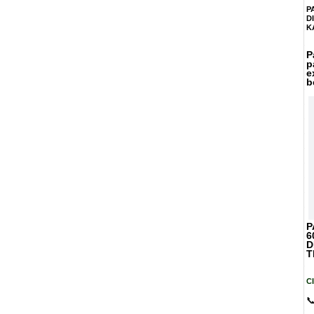
P
D
K
P
p
e
b
P
6
D
T
C
