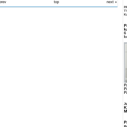
prev
top
next »
P
T
K
P
k
6
k
P
P
P
J
K
M
P
p