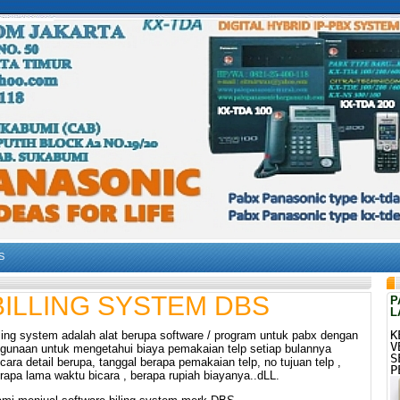
S
BILLING SYSTEM DBS
P
L
K
ling system adalah alat berupa software / program untuk pabx dengan
V
gunaan untuk mengetahui biaya pemakaian telp setiap bulannya
S
cara detail berupa, tanggal berapa pemakaian telp, no tujuan telp ,
P
rapa lama waktu bicara , berapa rupiah biayanya..dLL.