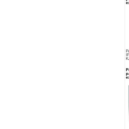
e
P
I
K
P
p
e