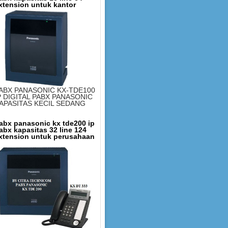
xtension untuk kantor
ABX PANASONIC KX-TDE100
P DIGITAL PABX PANASONIC
APASITAS KECIL SEDANG
abx panasonic kx tde200 ip
abx kapasitas 32 line 124
xtension untuk perusahaan