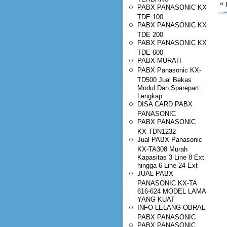
« 
PABX PANASONIC KX
TDE 100
PABX PANASONIC KX
TDE 200
PABX PANASONIC KX
TDE 600
PABX MURAH
PABX Panasonic KX-
TD500 Jual Bekas
Modul Dan Sparepart
Lengkap
DISA CARD PABX
PANASONIC
PABX PANASONIC
KX-TDN1232
Jual PABX Panasonic
KX-TA308 Murah
Kapasitas 3 Line 8 Ext
hingga 6 Line 24 Ext
JUAL PABX
PANASONIC KX-TA
616-624 MODEL LAMA
YANG KUAT
INFO LELANG OBRAL
PABX PANASONIC
PABX PANASONIC