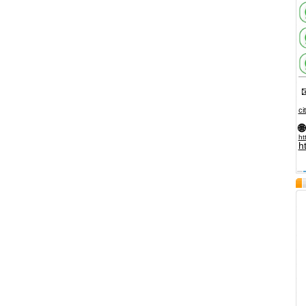

ci
🌐
ht
h