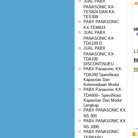
JUAL PABX
J
PANASONIC KX-
TES824 DAN KX-
TES308
PABX PANASONIC
KX-TEM824
HP
JUAL PABX
E-
PANASONIC KX-
TDA100 D
JUAL PABX
L
PANASONIC KX-
TDA100
h
DISCONTINUEU
PABX Panasonic KX-
h
TDA200 Spesifikasi
Kapasitas Dan
Ketersediaan Modul
PABX Panasonic KX-
TDA600– Spesifikasi
Kapasitas Dan Modul
Lengkap
PABX PANASONIC KX
NS 300
PABX PANASONIC KX
NS 1000
PABX PANASONIC
TERBARU