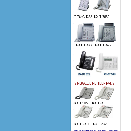
T-7640/ DSS KX-T 7630
KX DT 333 KX DT 346
SINGGLE LINE TELP PANS.
KX-T 505 KX-T2373
KX-T 2371 KX-T 2375