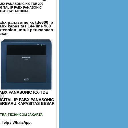
ABX PANASONIC KX-TDE 200
IGITAL IP PABX PANASONIC
APASITAS MEDIUM
abx panasonic kx tde600 ip
abx kapasitas 144 line 580
xtension untuk perusahaan
esar
ABX PANASONIC KX-TDE
00
IGITAL IP PABX PANASONIC
ERBARU KAPASITAS BESAR
ITRA-TECHNICOM JAKARTA

Telp / WhatsApp: