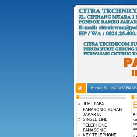
Home
>
BILLING SYSTEM DB
JUAL PABX
PANASONIC MURAH
JAKARTA
Bi
SINGLE LINE
ke
se
TELEPHONE
be
PANASONIC
KEY TELEPHONE