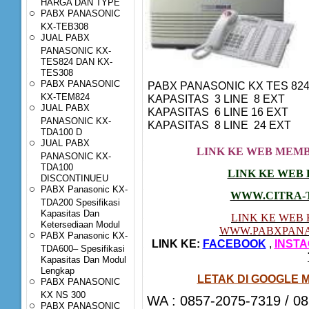
HARGA DAN TYPE
PABX PANASONIC
KX-TEB308
JUAL PABX
PANASONIC KX-
TES824 DAN KX-
TES308
PABX PANASONIC
PABX PANASONIC KX TES 
KX-TEM824
KAPASITAS 3 LINE 8 EXT
JUAL PABX
KAPASITAS 6 LINE 16 EXT
PANASONIC KX-
KAPASITAS 8 LINE 24 EXT
TDA100 D
JUAL PABX
LINK KE WEB MEM
PANASONIC KX-
TDA100
LINK KE WEB 
DISCONTINUEU
PABX Panasonic KX-
WWW.CITRA-
TDA200 Spesifikasi
Kapasitas Dan
LINK KE WEB 
Ketersediaan Modul
WWW.PABXPAN
PABX Panasonic KX-
LINK KE:
FACEBOOK
,
INST
TDA600– Spesifikasi
Kapasitas Dan Modul
Lengkap
LETAK DI GOOGLE 
PABX PANASONIC
KX NS 300
WA : 0857-2075-7319 / 08
PABX PANASONIC