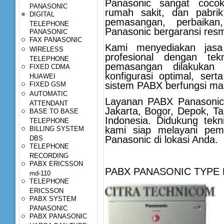
Panasonic sangat cocok
PANASONIC
rumah sakit, dan pabrik
DIGITAL
pemasangan, perbaika
TELEPHONE
Panasonic bergaransi resm
PANASONIC
FAX PANASONIC
Kami menyediakan jasa
WIRELESS
profesional dengan tek
TELEPHONE
pemasangan dilakukan 
FIXED CDMA
konfigurasi optimal, ser
HUAWEI
sistem PABX berfungsi mak
FIXED GSM
AUTOMATIC
Layanan PABX Panasonic 
ATTENDANT
Jakarta, Bogor, Depok, Ta
BASE TO BASE
Indonesia. Didukung tekn
TELEPHONE
kami siap melayani pe
BILLING SYSTEM
Panasonic di lokasi Anda.
DBS
TELEPHONE
RECORDING
PABX ERICSSON
PABX PANASONIC TYPE 
md-110
TELEPHONE
ERICSSON
PABX SYSTEM
PANASONIC
PABX PANASONIC