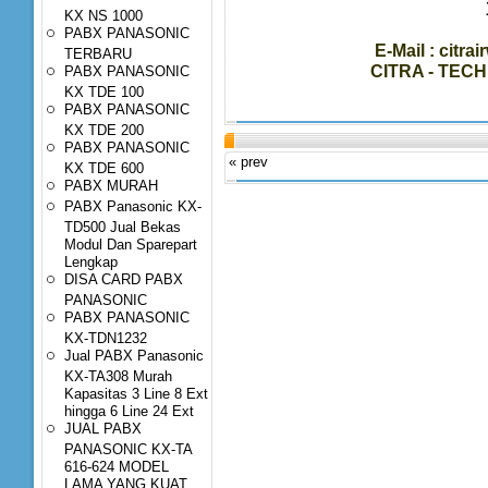
KX NS 1000
PABX PANASONIC
E-Mail : cit
TERBARU
CITRA - TEC
PABX PANASONIC
KX TDE 100
PABX PANASONIC
KX TDE 200
PABX PANASONIC
« prev
KX TDE 600
PABX MURAH
PABX Panasonic KX-
TD500 Jual Bekas
Modul Dan Sparepart
Lengkap
DISA CARD PABX
PANASONIC
PABX PANASONIC
KX-TDN1232
Jual PABX Panasonic
KX-TA308 Murah
Kapasitas 3 Line 8 Ext
hingga 6 Line 24 Ext
JUAL PABX
PANASONIC KX-TA
616-624 MODEL
LAMA YANG KUAT