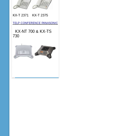
KX-T 2371 KX-T 2375
TELP CONFERENCE PANASONIC
KX-NT 700 & KX-TS
730