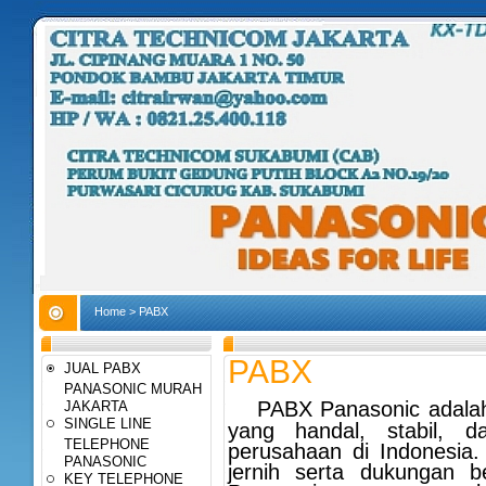
Home
>
PABX
PABX
JUAL PABX
PANASONIC MURAH
PABX Panasonic adalah 
JAKARTA
SINGLE LINE
yang handal, stabil, 
TELEPHONE
perusahaan di Indonesia.
PANASONIC
jernih serta dukungan b
KEY TELEPHONE