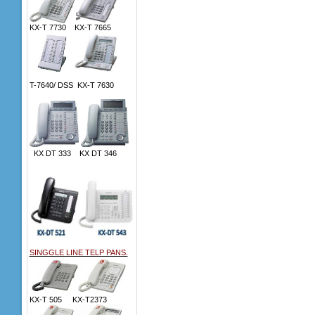
KX-T 7730 KX-T 7665
T-7640/ DSS KX-T 7630
KX DT 333 KX DT 346
SINGGLE LINE TELP PANS.
KX-T 505 KX-T2373