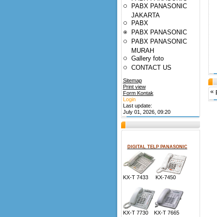
PABX PANASONIC
JAKARTA
PABX
PABX PANASONIC
PABX PANASONIC
MURAH
Gallery foto
CONTACT US
Sitemap
Print view
« 
Form Kontak
Login
Last update:
July 01, 2026, 09:20
DIGITAL TELP PANASONIC
KX-T 7433 KX-7450
KX-T 7730 KX-T 7665