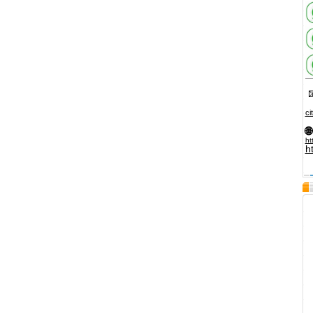

ci
🌐
ht
h