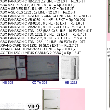
PABX PANASONIC HB-1232 ,12 LINE - 32 EXT = Rp.3.5 JT
PABX A-SERIES 308, 3 LINE - 8 EXT = Rp.900.000,-
PABX A-SERIES 512 , 5 LINE - 12 EXT = Rp.1.5 JT
PABX A-SERIES 1232 , 12 LINE - 32 EXT = Rp.2.5 JT
PABX PANASONIC A-SERIES 2464, 24 LINE - 64 EXT = NEGO
PABX PANASONIC VB-9250 , 4 LINE - 8 EXT = Rp.900.000,-
PABX PANASONIC VB-9250 , 6 LINE - 16 EXT = Rp.1.6 JT
PABX PANASONIC VB-9250 , 8 LINE - 24 EXT = Rp. 2.4 JT
PABX PANASONIC TDN-1232 (BASIC),8 LINE - 16 EXT=Rp.4JT
PABX PANASONIC TDN-1232, 8 LINE - 32 EXT = Rp.6.7 JT
PABX PANASONIC TDN-1232, 8 LINE - 50 EXT = Rp.9.4 JT
PABX PANASONIC TDN-1232 , 12 LINE - 50 EXT= Rp.10JT
EXPAND CARD TDN-1232 16 SLC ( EXT ) = Rp.2.7 JT
P
EXPAND CARD TDN-1232 4 CO LINE = Rp.700.000,-
m
SCC TDN 1232 ( UNTUK GABUNG 2 PABX ) = Rp.1.6 JT
s
HB-308 KX-TA 308 HB-1232