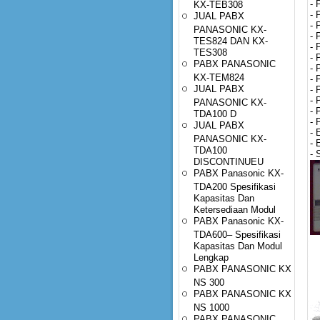
- 
KX-TEB308
- 
JUAL PABX
- 
PANASONIC KX-
- 
TES824 DAN KX-
- 
TES308
- 
PABX PANASONIC
- 
KX-TEM824
- 
JUAL PABX
- 
- 
PANASONIC KX-
- 
TDA100 D
- 
JUAL PABX
- 
PANASONIC KX-
- 
TDA100
- 
DISCONTINUEU
PABX Panasonic KX-
TDA200 Spesifikasi
Kapasitas Dan
Ketersediaan Modul
PABX Panasonic KX-
TDA600– Spesifikasi
Kapasitas Dan Modul
Lengkap
PABX PANASONIC KX
NS 300
PABX PANASONIC KX
NS 1000
PABX PANASONIC