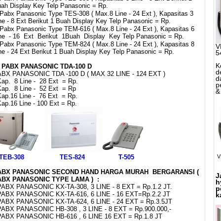
ah Display Key Telp Panasonic = Rp.
Pabx Panasonic Type TES-308 ( Max.8 Line - 24 Ext ), Kapasitas 3
ne - 8 Ext Berikut 1 Buah Display Key Telp Panasonic = Rp.
Pabx Panasonic Type TEM-616 ( Max.8 Line - 24 Ext ), Kapasitas 6
ne - 16 Ext Berikut 1Buah Display Key Telp Panasonic = Rp.
Pabx Panasonic Type TEM-824 ( Max.8 Line - 24 Ext ), Kapasitas 8
V
ne - 24 Ext Berikut 1 Buah Display Key Telp Panasonic = Rp.
5
K
. PABX PANASONIC TDA-100 D
d
BX PANASONIC TDA -100 D ( MAX 32 LINE - 124 EXT )
d
Kap. 8 Line - 28 Ext = Rp.
p
Kap. 8 Line - 52 Ext = Rp
&
Kap.16 Line - 76 Ext = Rp.
Kap.16 Line - 100 Ext = Rp.
TEB-308 TES-824 T-505
V
ABX PANASONIC SECOND HAND HARGA MURAH BERGARANSI (
J
ABX PANASONIC TYPE LAMA ) :
h
PABX PANASONIC KX-TA-308, 3 LINE - 8 EXT = Rp.1.2 JT.
p
PABX PANASONIC KX-TA-616, 6 LINE - 16 EXT=Rp.2.2 JT
k
PABX PANASONIC KX-TA-624, 6 LINE - 24 EXT = Rp.3.5JT
PABX PANASONIC HB-308 , 3 LINE - 8 EXT = Rp.900.000,-
PABX PANASONIC HB-616 , 6 LINE 16 EXT = Rp.1.8 JT