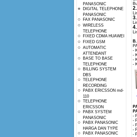
Bu
PANASONIC
2.
DIGITAL TELEPHONE
Li
PANASONIC
3.
FAX PANASONIC
Li
WIRELESS
4.
TELEPHONE
Li
FIXED CDMA HUAWEI
B
FIXED GSM
PA
AUTOMATIC
- 
ATTENDANT
- 
BASE TO BASE
- 
TELEPHONE
- 
BILLING SYSTEM
DBS
TELEPHONE
RECORDING
PABX ERICSSON md-
110
TELEPHONE
P
ERICSSON
P
PABX SYSTEM
- 
PANASONIC
- 
PABX PANASONIC
- 
HARGA DAN TYPE
- 
PABX PANASONIC
- 