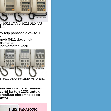
B-5011EX,VB-5211DEX,VB-
411
ey telp panasonic vb-9211
ex
anvb-9411 dex untuk
erumahan
 perkantoran kecil
B- 9211 DEX,VB9411DEX,VB-9411EX
asa service pabx panasonic
ybrid kx tdn 1232 untuk
erbaikan sistem telepon
antor