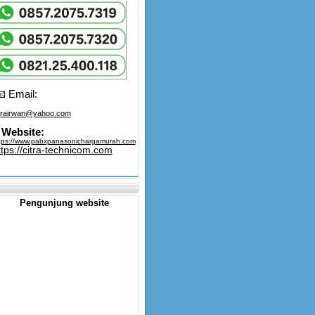
 Email:
trairwan@yahoo.com
Website:
tps://www.pabxpanasonichargamurah.com
ttps://citra-technicom.com
Pengunjung website