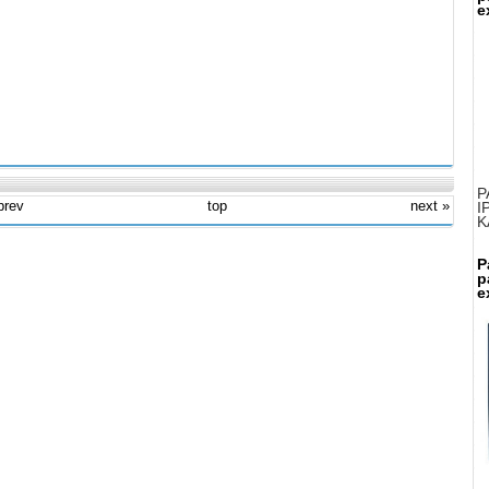
e
P
prev
top
next »
I
K
P
p
e