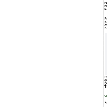
P
D
K
P
p
e
b
P
6
D
T
C
