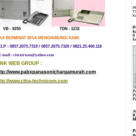
P
T
K
P
VB - 9250
TDN - 1232
k
6
IKA BERMINAT BISA MENGHUBUNGI KAMI
k
LP : 0857.2075.7319 / 0857.2075.7320 / 0821.25.400.118
mail : citrairwan@yahoo.com
INK WEB GROUP :
ttp://www.pabxpanasonichargamurah.com
ttp://www.citra-technicom.com
P
P
P
J
K
M
P
p