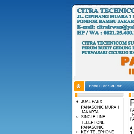
Home
>
PABX MURAH
JUAL PABX
PANASONIC MURAH
P
JAKARTA
T
SINGLE LINE
P
TELEPHONE
PANASONIC
A
KEY TELEPHONE
1.