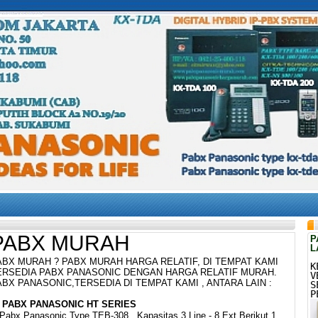
PABX MURAH
P
L
ABX MURAH ? PABX MURAH HARGA RELATIF, DI TEMPAT KAMI
K
ERSEDIA PABX PANASONIC DENGAN HARGA RELATIF MURAH.
V
ABX PANASONIC,TERSEDIA DI TEMPAT KAMI , ANTARA LAIN :
S
P
. PABX PANASONIC HT SERIES
Pabx Panasonic Type TEB-308 , Kapasitas 3 Line - 8 Ext Berikut 1