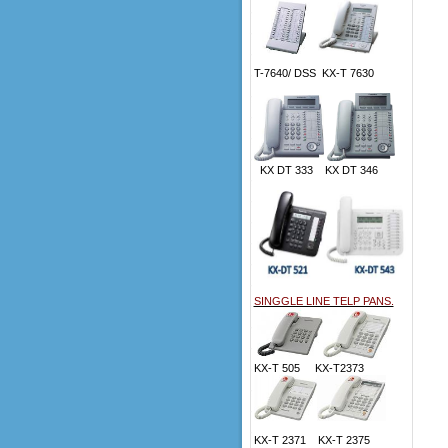
T-7640/ DSS KX-T 7630
KX DT 333 KX DT 346
SINGGLE LINE TELP PANS.
KX-T 505 KX-T2373
KX-T 2371 KX-T 2375