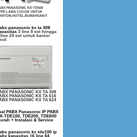
ABX PANASONIC KX-TD500
YPE LAMA COCOK UNTUK
ANTOR,HOTEL,RUMAHSAKIT
abx panasonic kx ta 308
apasitas
3 line 8 ext hingga
 line 24 ext untuk kantor
ecil
ABX PANASONIC KX TA 308
ABX PANASONIC KX TA 616
ABX PANASONIC KX TA 624
ual PABX Panasonic IP PABX
X-TDE100, TDE200, TDE600
urah + Instalasi & Service
abx panasonic kx tde100 ip
abx kapasitas 16 line 64