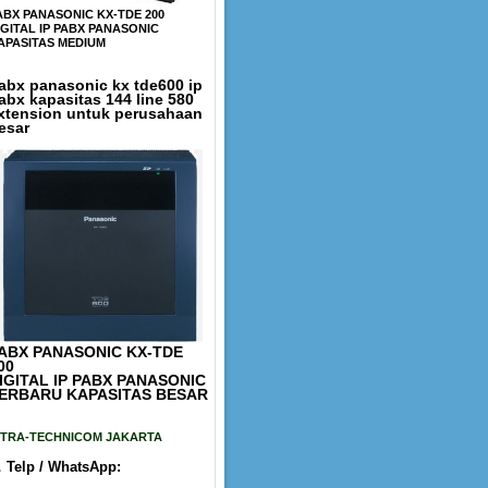
ABX PANASONIC KX-TDE 200
IGITAL IP PABX PANASONIC
APASITAS MEDIUM
abx panasonic kx tde600 ip
abx kapasitas 144 line 580
xtension untuk perusahaan
esar
ABX PANASONIC KX-TDE
00
IGITAL IP PABX PANASONIC
ERBARU KAPASITAS BESAR
ITRA-TECHNICOM JAKARTA

Telp / WhatsApp: