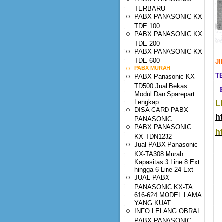
TERBARU
PABX PANASONIC KX
TDE 100
PABX PANASONIC KX
TDE 200
PABX PANASONIC KX
TDE 600
J
PABX MURAH
TE
PABX Panasonic KX-
TD500 Jual Bekas
E-
Modul Dan Sparepart
Lengkap
L
DISA CARD PABX
h
PANASONIC
PABX PANASONIC
h
KX-TDN1232
Jual PABX Panasonic
KX-TA308 Murah
Kapasitas 3 Line 8 Ext
hingga 6 Line 24 Ext
JUAL PABX
PANASONIC KX-TA
616-624 MODEL LAMA
YANG KUAT
INFO LELANG OBRAL
PABX PANASONIC