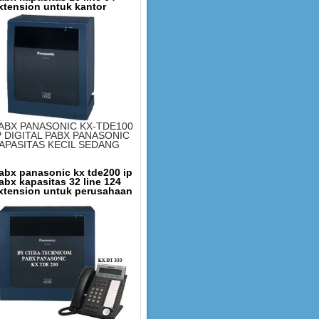
xtension untuk kantor
ABX PANASONIC KX-TDE100
P DIGITAL PABX PANASONIC
APASITAS KECIL SEDANG
abx panasonic kx tde200 ip
abx kapasitas 32 line 124
xtension untuk perusahaan