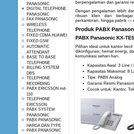
berpengalaman dan garansi re
PANASONIC
DIGITAL TELEPHONE
Dengan pengalaman lebih dari
PANASONIC
ribuan klien dari berbaga
FAX PANASONIC
perkantoran, hingga pabrik — d
WIRELESS
Produk PABX Panason
TELEPHONE
FIXED CDMA HUAWEI
PABX Panasonic KX-TES
FIXED GSM
AUTOMATIC
Pilihan ideal untuk kantor ke
dikonfigurasi, hemat energi, d
ATTENDANT
komunikasi sehari-hari.
BASE TO BASE
TELEPHONE
Kapasitas Awal: 3 Line /
BILLING SYSTEM
Kapasitas Maksimal: 8 Li
DBS
Tipe: PABX Analog
TELEPHONE
Garansi Resmi Panason
RECORDING
PABX ERICSSON md-
Cocok untuk: Kantor, Tok
110
TELEPHONE
ERICSSON
PABX SYSTEM
PANASONIC
PABX PANASONIC
HARGA DAN TYPE
PABX PANASONIC