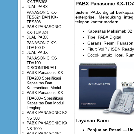
KX-TEB308
PABX Panasonic KX-TDA1
JUAL PABX
PANASONIC KX-
Sistem
PABX digital
berkapasi
TES824 DAN KX-
enterprise.
Mendukung integ
TES308
telepon kantor modern.
PABX PANASONIC
Kapasitas Maksimal: 32 
KX-TEM824
JUAL PABX
Tipe: PABX Digital
PANASONIC KX-
Garansi Resmi Panason
TDA100 D
Fitur: VoIP / ISDN Ready
JUAL PABX
Cocok untuk: Hotel, Ruma
PANASONIC KX-
TDA100
DISCONTINUEU
PABX Panasonic KX-
TDA200 Spesifikasi
Kapasitas Dan
Ketersediaan Modul
PABX Panasonic KX-
TDA600– Spesifikasi
Kapasitas Dan Modul
Lengkap
PABX PANASONIC KX
NS 300
Layanan Kami
PABX PANASONIC KX
NS 1000
Penjualan Resmi
— Unit
PABX PANASONIC