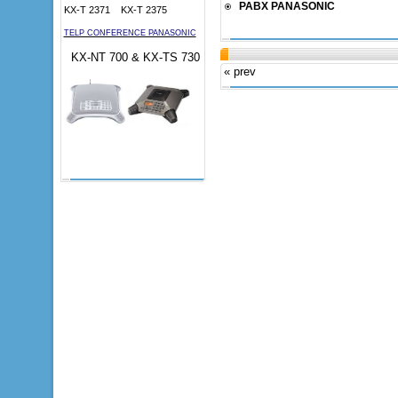
PABX PANASONIC
KX-T 2371 KX-T 2375
TELP CONFERENCE PANASONIC
KX-NT 700 & KX-TS 730
« prev