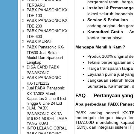
bergaransi resmi, harga 
TERBARU
Instalasi & Pemasang
PABX PANASONIC KX
lokasi seluruh Indonesia
TDE 100
Service & Perbaikan
— 
PABX PANASONIC KX
cadang original dan gara
TDE 200
PABX PANASONIC KX
Konsultasi Gratis
— Ana
TDE 600
kantor tanpa biaya
PABX MURAH
PABX Panasonic KX-
Mengapa Memilih Kami?
TD500 Jual Bekas
Produk 100% original de
Modul Dan Sparepart
Lengkap
Teknisi berpengalaman da
DISA CARD PABX
Harga transparan tanpa 
PANASONIC
Layanan purna jual yang
PABX PANASONIC
Jangkauan seluruh Indo
KX-TDN1232
Sumatera, Kalimantan, d
Jual PABX Panasonic
KX-TA308 Murah
FAQ — Pertanyaan yang 
Kapasitas 3 Line 8 Ext
hingga 6 Line 24 Ext
Apa perbedaan PABX Panason
JUAL PABX
PABX analog seperti KX-TE
PANASONIC KX-TA
menengah dengan biaya terj
616-624 MODEL LAMA
TDA100D mendukung kapasitas
YANG KUAT
ISDN), dan integrasi sistem IT
INFO LELANG OBRAL
PABX PANASONIC