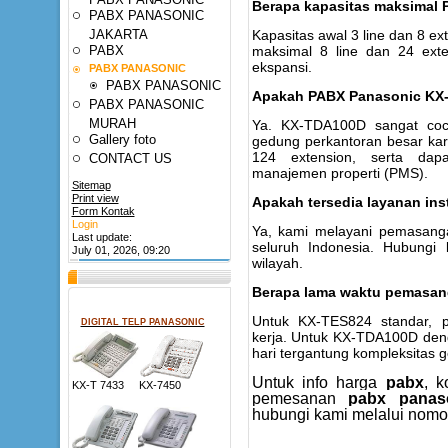
Berapa kapasitas maksimal
PABX PANASONIC
JAKARTA
Kapasitas awal 3 line dan 8 e
PABX
maksimal 8 line dan 24 ex
ekspansi.
PABX PANASONIC
PABX PANASONIC
Apakah PABX Panasonic KX-
PABX PANASONIC
MURAH
Ya. KX-TDA100D sangat coco
Gallery foto
gedung perkantoran besar ka
124 extension, serta dapa
CONTACT US
manajemen properti (PMS).
Sitemap
Print view
Apakah tersedia layanan ins
Form Kontak
Login
Ya, kami melayani pemasang
Last update:
seluruh Indonesia. Hubungi 
July 01, 2026, 09:20
wilayah.
Berapa lama waktu pemasa
Untuk KX-TES824 standar, 
DIGITAL TELP PANASONIC
kerja. Untuk KX-TDA100D deng
hari tergantung kompleksitas 
Untuk info harga
pabx
, k
KX-T 7433 KX-7450
pemesanan
pabx panas
hubungi kami melalui nomor