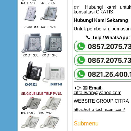
KX-T 7730 KX-T 7665
👉 Hubungi kami untuk
konsultasi GRATIS
Hubungi Kami Sekarang
T-7640/ DSS KX-T 7630
Untuk pembelian, pemasang
📞
Telp / WhatsApp:
KX DT 333 KX DT 346
👉
📧
Email:
citrairwan@yahoo.com
SINGGLE LINE TELP PANS.
WEBSITE GROUP CITRA
https://citra-technicom.com/
KX-T 505 KX-T2373
Submenu