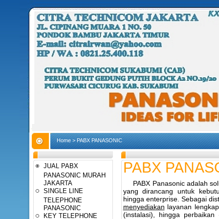
Home
>
PABX PANASONIC
PABX PANAS
JUAL PABX
PANASONIC MURAH
JAKARTA
PABX Panasonic adalah solusi
SINGLE LINE
yang dirancang untuk kebutu
hingga enterprise. Sebagai di
TELEPHONE
menyediakan
layanan lengkap
PANASONIC
(instalasi), hingga perbaikan
KEY TELEPHONE