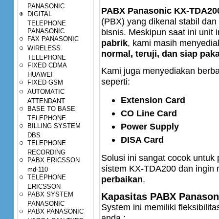
PANASONIC
PABX Panasonic KX-TDA20
DIGITAL
(PBX) yang dikenal stabil dan
TELEPHONE
bisnis. Meskipun saat ini unit 
PANASONIC
FAX PANASONIC
pabrik
, kami masih menyedi
WIRELESS
normal, teruji, dan siap paka
TELEPHONE
FIXED CDMA
Kami juga menyediakan berb
HUAWEI
seperti:
FIXED GSM
AUTOMATIC
Extension Card
ATTENDANT
BASE TO BASE
CO Line Card
TELEPHONE
Power Supply
BILLING SYSTEM
DBS
DISA Card
TELEPHONE
RECORDING
Solusi ini sangat cocok unt
PABX ERICSSON
sistem KX-TDA200 dan ingin
md-110
TELEPHONE
perbaikan
.
ERICSSON
PABX SYSTEM
Kapasitas PABX Panason
PANASONIC
System ini memiliki fleksibili
PABX PANASONIC
anda ;