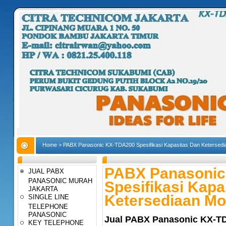
Home
>
PABX Panasonic KX-TDA200 Spesifikasi Kapasitas Dan Ketersedi
PABX Panasonic
JUAL PABX
PANASONIC MURAH
Spesifikasi Kapa
JAKARTA
Ketersediaan Mo
SINGLE LINE
TELEPHONE
PANASONIC
Jual PABX Panasonic KX-TDA
KEY TELEPHONE