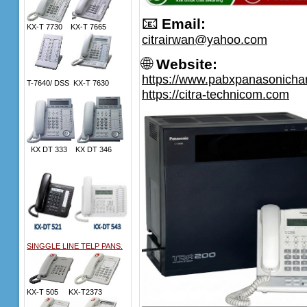
📧
Email:
KX-T 7730 KX-T 7665
citrairwan@yahoo.com
🌐
Website:
https://www.pabxpanasonich
T-7640/ DSS KX-T 7630
https://citra-technicom.com
KX DT 333 KX DT 346
SINGGLE LINE TELP PANS.
KX-T 505 KX-T2373