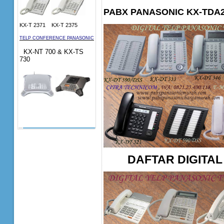
PABX PANASONIC KX-TD
KX-T 2371 KX-T 2375
TELP CONFERENCE PANASONIC
KX-NT 700 & KX-TS
730
DAFTAR DIGITAL 