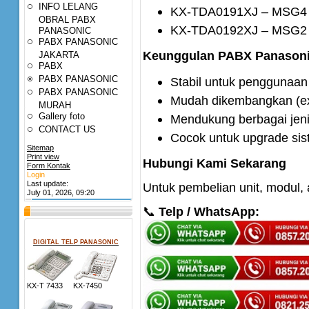
INFO LELANG
KX-TDA0191XJ – MSG4
OBRAL PABX
KX-TDA0192XJ – MSG2
PANASONIC
PABX PANASONIC
Keunggulan PABX Panason
JAKARTA
PABX
PABX PANASONIC
Stabil untuk penggunaan
PABX PANASONIC
Mudah dikembangkan (e
MURAH
Gallery foto
Mendukung berbagai jenis
CONTACT US
Cocok untuk upgrade sist
Sitemap
Print view
Hubungi Kami Sekarang
Form Kontak
Login
Last update:
Untuk pembelian unit, modul,
July 01, 2026, 09:20
📞
Telp / WhatsApp:
DIGITAL TELP PANASONIC
KX-T 7433 KX-7450