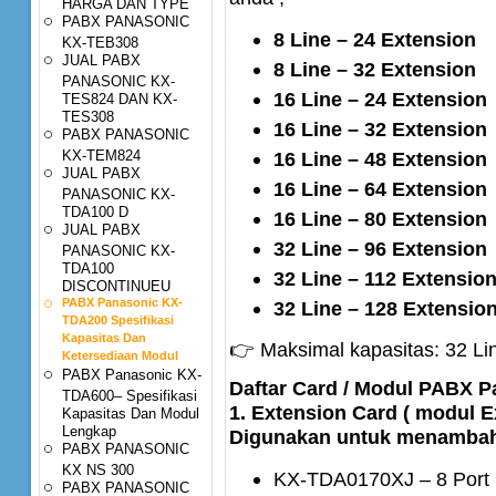
HARGA DAN TYPE
PABX PANASONIC
8 Line – 24 Extension
KX-TEB308
JUAL PABX
8 Line – 32 Extension
PANASONIC KX-
16 Line – 24 Extension
TES824 DAN KX-
TES308
16 Line – 32 Extension
PABX PANASONIC
KX-TEM824
16 Line – 48 Extension
JUAL PABX
16 Line – 64 Extension
PANASONIC KX-
TDA100 D
16 Line – 80 Extension
JUAL PABX
32 Line – 96 Extension
PANASONIC KX-
TDA100
32 Line – 112 Extensio
DISCONTINUEU
PABX Panasonic KX-
32 Line – 128 Extensio
TDA200 Spesifikasi
Kapasitas Dan
👉 Maksimal kapasitas: 32 Li
Ketersediaan Modul
PABX Panasonic KX-
Daftar Card / Modul PABX 
TDA600– Spesifikasi
1. Extension Card ( modul E
Kapasitas Dan Modul
Lengkap
Digunakan untuk menambah j
PABX PANASONIC
KX NS 300
KX-TDA0170XJ – 8 Port D
PABX PANASONIC