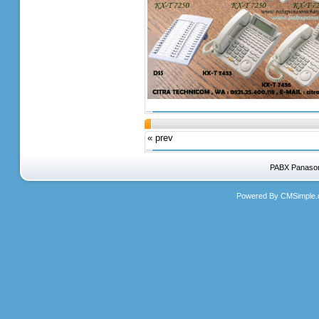
« prev
PABX Panasoni
Powered By CMSimple.