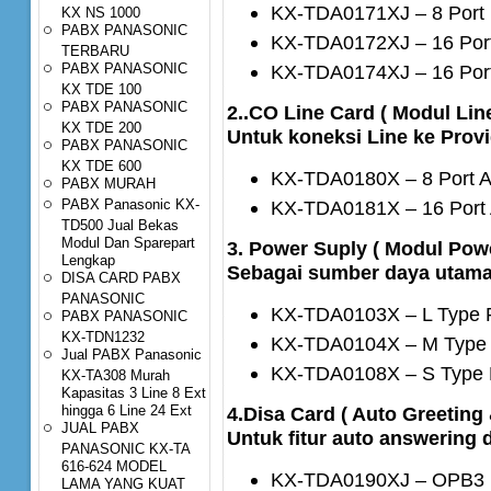
KX-TDA0171XJ – 8 Port D
KX NS 1000
PABX PANASONIC
KX-TDA0172XJ – 16 Port 
TERBARU
PABX PANASONIC
KX-TDA0174XJ – 16 Port 
KX TDE 100
PABX PANASONIC
2..CO Line Card ( Modul Line
KX TDE 200
Untuk koneksi Line ke Prov
PABX PANASONIC
KX TDE 600
KX-TDA0180X – 8 Port A
PABX MURAH
PABX Panasonic KX-
KX-TDA0181X – 16 Port 
TD500 Jual Bekas
Modul Dan Sparepart
3. Power Suply ( Modul Powe
Lengkap
Sebagai sumber daya utama
DISA CARD PABX
PANASONIC
KX-TDA0103X – L Type 
PABX PANASONIC
KX-TDN1232
KX-TDA0104X – M Type 
Jual PABX Panasonic
KX-TDA0108X – S Type 
KX-TA308 Murah
Kapasitas 3 Line 8 Ext
hingga 6 Line 24 Ext
4.Disa Card ( Auto Greeting
JUAL PABX
Untuk fitur auto answering
PANASONIC KX-TA
616-624 MODEL
KX-TDA0190XJ – OPB3
LAMA YANG KUAT