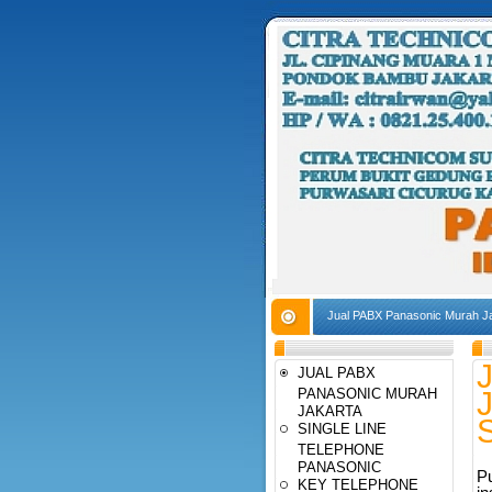
Jual PABX Panasonic Murah Jak
JUAL PABX
PANASONIC MURAH
J
JAKARTA
S
SINGLE LINE
TELEPHONE
PANASONIC
Pu
KEY TELEPHONE