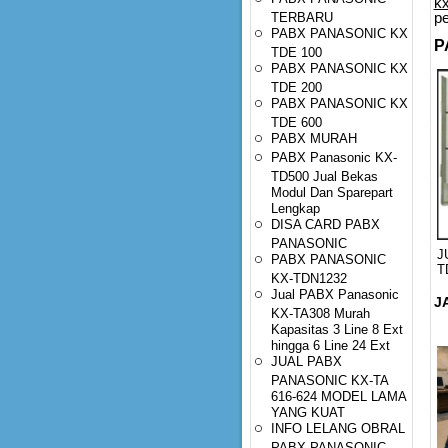
k
pe
TERBARU
PABX PANASONIC KX
P
TDE 100
PABX PANASONIC KX
TDE 200
PABX PANASONIC KX
TDE 600
PABX MURAH
PABX Panasonic KX-
TD500 Jual Bekas
Modul Dan Sparepart
Lengkap
DISA CARD PABX
PANASONIC
J
PABX PANASONIC
T
KX-TDN1232
Jual PABX Panasonic
J
KX-TA308 Murah
Kapasitas 3 Line 8 Ext
hingga 6 Line 24 Ext
JUAL PABX
PANASONIC KX-TA
616-624 MODEL LAMA
YANG KUAT
INFO LELANG OBRAL
PABX PANASONIC