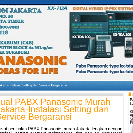
arta-Instalasi Setting dan Service Bergaransi
Jual PABX Panasonic Murah
P
L
akarta-Instalasi Setting dan
K
ervice Bergaransi
V
S
P
sat penjualan PABX Panasonic murah Jakarta lengkap dengan