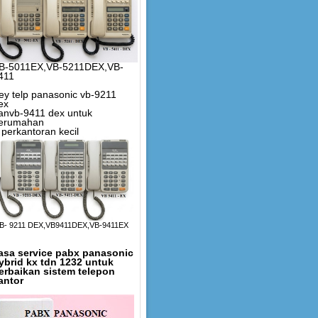
B-5011EX,VB-5211DEX,VB-
411
ey telp panasonic vb-9211
ex
anvb-9411 dex untuk
erumahan
 perkantoran kecil
B- 9211 DEX,VB9411DEX,VB-9411EX
asa service pabx panasonic
ybrid kx tdn 1232 untuk
erbaikan sistem telepon
antor