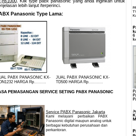
x-ns1000
. Klik type pabx panasonic yang anda inginkan untuk
njelasan lebih lanjut /terperinci.
P
T
ABX Panasonic Type Lama:
K
P
k
6
k
UAL PABX PANASONIC KX-
JUAL PABX PANASONIC KX-
DN1232 HARGA Rp..........
TD500 HARGA Rp............
P
ASA PEMASANGAN SERVICE SETING PABX PANASONIC
P
P
J
Service PABX Panasonic Jakarta
K
Kami melayani perbaikan PABX
M
Panasonic digital
maupun analog untuk
berbagai kebutuhan perusahaan dan
perkantoran.
P
p