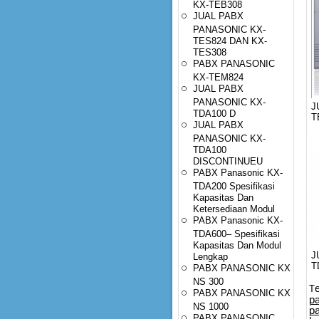
KX-TEB308
JUAL PABX
PANASONIC KX-
TES824 DAN KX-
TES308
PABX PANASONIC
KX-TEM824
JUAL PABX
PANASONIC KX-
J
TDA100 D
T
JUAL PABX
PANASONIC KX-
TDA100
DISCONTINUEU
PABX Panasonic KX-
TDA200 Spesifikasi
Kapasitas Dan
Ketersediaan Modul
PABX Panasonic KX-
TDA600– Spesifikasi
Kapasitas Dan Modul
J
Lengkap
T
PABX PANASONIC KX
NS 300
T
PABX PANASONIC KX
p
NS 1000
pa
PABX PANASONIC