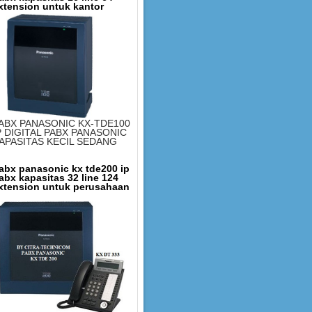
xtension untuk kantor
ABX PANASONIC KX-TDE100
P DIGITAL PABX PANASONIC
APASITAS KECIL SEDANG
abx panasonic kx tde200 ip
abx kapasitas 32 line 124
xtension untuk perusahaan