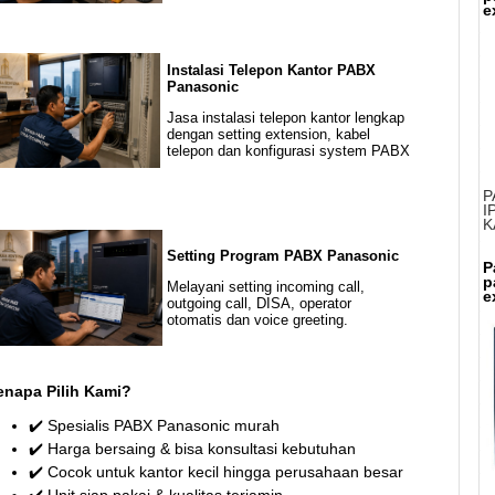
e
Instalasi Telepon Kantor PABX
Panasonic
Jasa instalasi telepon kantor lengkap
dengan setting extension, kabel
telepon dan konfigurasi system PABX
P
I
K
Setting Program PABX Panasonic
P
p
Melayani setting incoming call,
e
outgoing call, DISA, operator
otomatis dan voice greeting.
enapa Pilih Kami?
✔️ Spesialis PABX Panasonic murah
✔️ Harga bersaing & bisa konsultasi kebutuhan
✔️ Cocok untuk kantor kecil hingga perusahaan besar