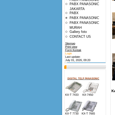
PABX PANASONIC
JAKARTA
PABX
PABX PANASONIC
PABX PANASONIC
MURAH
Gallery foto
CONTACT US
Sitemap
Print view
Form Kontak
Login
Last update:
July 01, 2026, 09:20
DIGITAL TELP PANASONIC
K
KX-T 7433 KX-7450
KX-T 7730 KX-T 7665