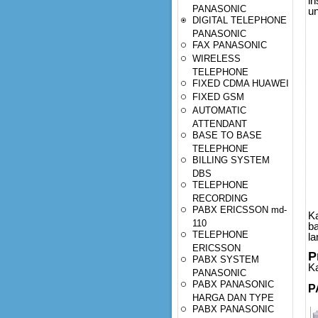
in
PANASONIC
un
DIGITAL TELEPHONE
PANASONIC
FAX PANASONIC
WIRELESS
TELEPHONE
FIXED CDMA HUAWEI
FIXED GSM
AUTOMATIC
ATTENDANT
BASE TO BASE
TELEPHONE
BILLING SYSTEM
DBS
TELEPHONE
RECORDING
PABX ERICSSON md-
K
110
b
TELEPHONE
la
ERICSSON
P
PABX SYSTEM
Ka
PANASONIC
PABX PANASONIC
P
HARGA DAN TYPE
PABX PANASONIC