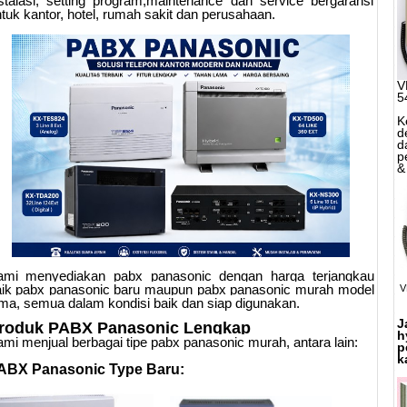
stalasi, setting program,maintenance dan service bergaransi
tuk kantor, hotel, rumah sakit dan perusahaan.
V
5
K
d
d
p
&
ami menyediakan pabx panasonic dengan harga terjangkau
aik pabx panasonic baru maupun pabx panasonic murah model
V
ma, semua dalam kondisi baik dan siap digunakan.
J
roduk PABX Panasonic Lengkap
h
mi menjual berbagai tipe pabx panasonic murah, antara lain:
p
k
ABX Panasonic Type Baru: