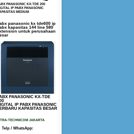
ABX PANASONIC KX-TDE 200
IGITAL IP PABX PANASONIC
APASITAS MEDIUM
abx panasonic kx tde600 ip
abx kapasitas 144 line 580
xtension untuk perusahaan
esar
ABX PANASONIC KX-TDE
00
IGITAL IP PABX PANASONIC
ERBARU KAPASITAS BESAR
ITRA-TECHNICOM JAKARTA

Telp / WhatsApp: