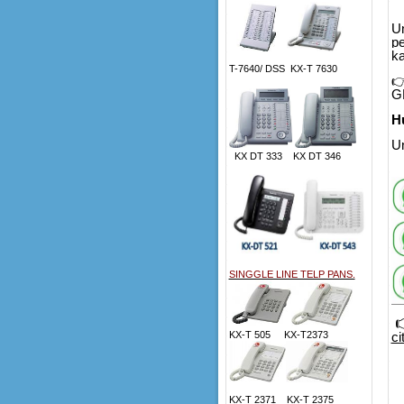
U
p
ka
T-7640/ DSS KX-T 7630

G
H
Un
KX DT 333 KX DT 346
SINGGLE LINE TELP PANS.
KX-T 505 KX-T2373
c
KX-T 2371 KX-T 2375