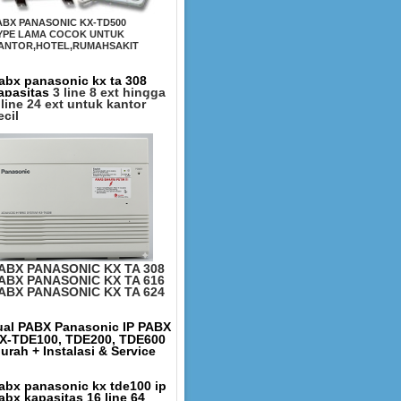
ABX PANASONIC KX-TD500
YPE LAMA COCOK UNTUK
ANTOR,HOTEL,RUMAHSAKIT
abx panasonic kx ta 308
apasitas
3 line 8 ext hingga
 line 24 ext untuk kantor
ecil
ABX PANASONIC KX TA 308
ABX PANASONIC KX TA 616
ABX PANASONIC KX TA 624
ual PABX Panasonic IP PABX
X-TDE100, TDE200, TDE600
urah + Instalasi & Service
abx panasonic kx tde100 ip
abx kapasitas 16 line 64