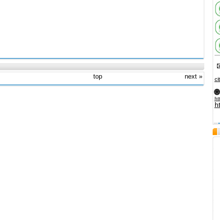

top
next »
ci
🌐
ht
h