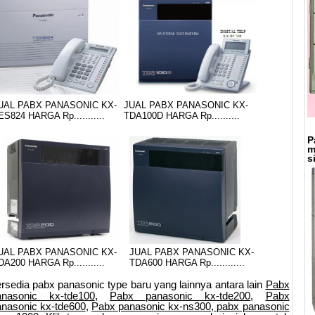
UAL PABX PANASONIC KX-
JUAL PABX PANASONIC KX-
ES824 HARGA Rp...........
TDA100D HARGA Rp..........
P
m
s
UAL PABX PANASONIC KX-
JUAL PABX PANASONIC KX-
DA200 HARGA Rp...........
TDA600 HARGA Rp............
ersedia pabx panasonic type baru yang lainnya antara lain
Pabx
anasonic kx-tde100
,
Pabx panasonic kx-tde200
,
Pabx
nasonic kx-tde600
,
Pabx panasonic kx-ns300
,
pabx panasonic