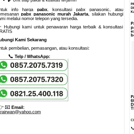
✔️ Unit siap pakai & kualitas terjamin
P
D
ntuk info harga
pabx
, konsultasi pabx panasonic, atau
K
emesanan
pabx panasonic murah Jakarta
, silakan hubungi
mi melalui nomor telepon yang tersedia.
P
 Hubungi kami untuk penawaran harga terbaik & konsultasi
p
RATIS
e
b
ubungi Kami Sekarang
tuk pembelian, pemasangan, atau konsultasi:
📞
Telp / WhatsApp:
P
6
D
👉
📧
Email:
T
itrairwan@yahoo.com
C
