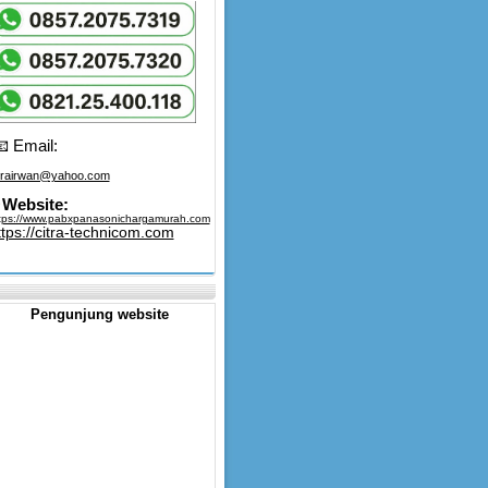
 Email:
trairwan@yahoo.com
Website:
tps://www.pabxpanasonichargamurah.com
ttps://citra-technicom.com
Pengunjung website